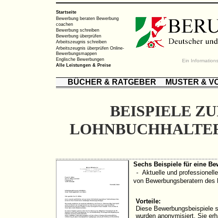
Startseite
Bewerbung beraten
Bewerbung
coachen
Bewerbung schreiben
Bewerbung überprüfen
Arbeitszeugnis schreiben
Arbeitszeugnis überprüfen
Online-
Bewerbungsmappen
Englische Bewerbungen
Ein Informatio
Alle Leistungen & Preise
BÜCHER & RATGEBER
MUSTER & V
BEISPIELE Z
LOHNBUCHHALTER
Sechs Beispiele für eine B
-
Aktuelle und professionelle
von Bewerbungsberatern des
Vorteile:
Diese Bewerbungsbeispiele s
wurden anonymisiert. Sie erh