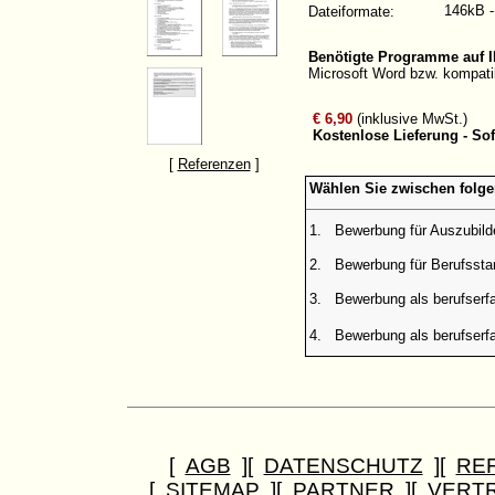
146kB 
Dateiformate:
Benötigte Programme auf 
Microsoft Word bzw. kompati
€ 6,90
(inklusive MwSt.)
Kostenlose Lieferung - So
[
Referenzen
]
Wählen Sie zwischen folg
1.
Bewerbung für Auszubild
2.
Bewerbung für Berufsstar
3.
Bewerbung als berufserfa
4.
Bewerbung als berufserfa
[
AGB
][
DATENSCHUTZ
][
RE
[
SITEMAP
][
PARTNER
][
VERT