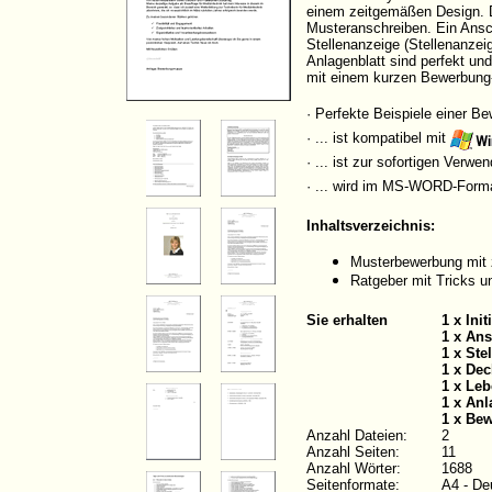
einem zeitgemäßen Design. Di
Musteranschreiben. Ein Ansch
Stellenanzeige (Stellenanzei
Anlagenblatt sind perfekt un
mit einem kurzen Bewerbung
· Perfekte Beispiele einer B
· ... ist kompatibel mit
· ... ist zur sofortigen Verw
· ... wird im MS-WORD-Form
Inhaltsverzeichnis:
Musterbewerbung mit 
Ratgeber mit Tricks u
Sie erhalten
1 x Ini
1 x Ans
1 x Ste
1 x Dec
1 x Leb
1 x Anl
1 x Be
Anzahl Dateien:
2
Anzahl Seiten:
11
Anzahl Wörter:
1688
Seitenformate:
A4 - De